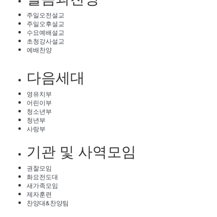
주일오전설교
주일오후설교
수요예배설교
초청강사설교
예배찬양
다음세대
영유치부
어린이부
청소년부
청년부
사랑부
기관 및 사역모임
권찰모임
화요전도대
새가족모임
제자훈련
찬양대&찬양팀