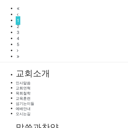
1
2
3
4
5
교회소개
인사말씀
교회연혁
목회철학
교육훈련
섬기는이들
예배안내
오시는길
말씀과찬양