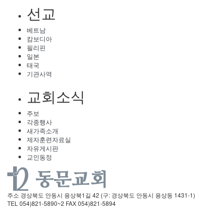
선교
베트남
캄보디아
필리핀
일본
태국
기관사역
교회소식
주보
각종행사
새가족소개
제자훈련자료실
자유게시판
교인동정
주소
경상북도 안동시 용상북1길 42 (구: 경상북도 안동시 용상동 1431-1)
TEL
054)821-5890~2
FAX
054)821-5894